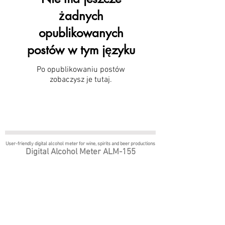
żadnych
opublikowanych
postów w tym języku
Po opublikowaniu postów
zobaczysz je tutaj.
User-friendly digital alcohol meter
for wine, spirits and beer productions
Digital Alcohol Meter ALM-155
Strona Główna
Powody, dla których
polecamy ten aparat