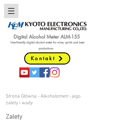
Digital Alcohol Meter ALM-155
User-friendly digital alcohol meter
for wine, spirits and beer
productions
Kontakt
Strona Główna - Alkoholometr- jego
zalety i wady
Zalety