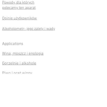
Powody, dla których
polecamy ten aparat
Opinie użytkowników
Alkoholometr- jego zalety i wady
Applications
Wina, moszcz i enologia
Gorzelnie i alkohole
Piwo i ocet winny
Srodki dezynfekcji ogólnej i dezynfekcji
rąk
Technologia