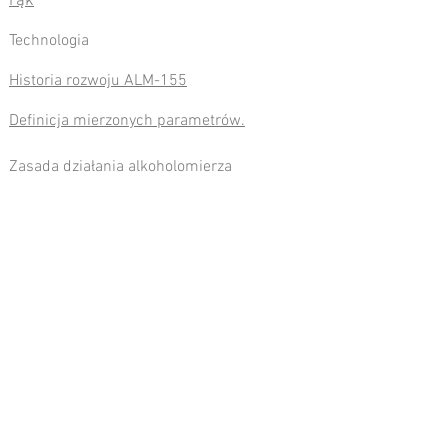
rąk
Technologia
Historia rozwoju ALM-155
Definicja mierzonych parametrów.
Zasada działania alkoholomierza
Porównanie metod pomiaru zawartości
alkoholu
Często Zadawane Pytania
Specyfikacja
Prospekt alkoholomierza