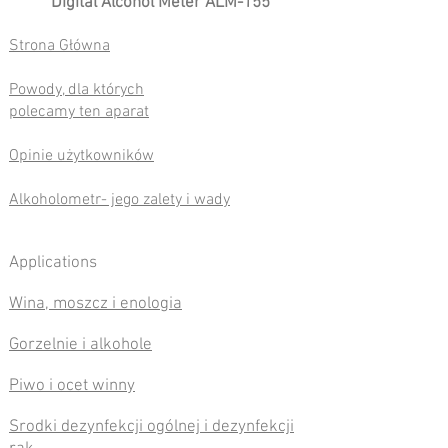
Digital Alcohol Meter ALM-155
Strona Główna
Powody, dla których
polecamy ten aparat
Opinie użytkowników
Alkoholometr- jego zalety i wady
Applications
Wina, moszcz i enologia
Gorzelnie i alkohole
Piwo i ocet winny
Srodki dezynfekcji ogólnej i dezynfekcji