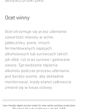
destylacji próbki piwa.
Ocet winny
Ocet otrzymuje się przez utlenienie
zawartości etanolu w winie,
jabłeczniku, piwie, innych
fermentowanych napojach
alkoholowych lub surowcach takich
jak słód, ryż oraz surowe i gotowane
owoce. Sprawdzanie stężenia
alkoholu podczas procesu utleniania
jest bardzo ważne, aby dokładnie
monitorować, kiedy etanol całkowicie
zmienił się w kwas octowy.
User-friendly digital alcohol meter
for wine, spirits and beer productions