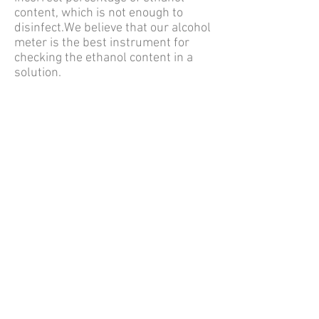
content, which is not enough to
disinfect.
We believe that our alcohol
meter is the best instrument for
checking the ethanol content in a
solution.
Application notes
Alcohol meter ALM-155 / Portable
density meter DA-130N
APDA_0196ov_enL Determination of
ethanol concentration in disinfection
solution by Alcohol meter
APDA_0197ov_enL Determination of
ethanol concentration in disinfection
solution by Portable density meter
APDA_0203ov_enL Measurement of
density and specific gravity of
isopropyl alcohol by Alcohol meter