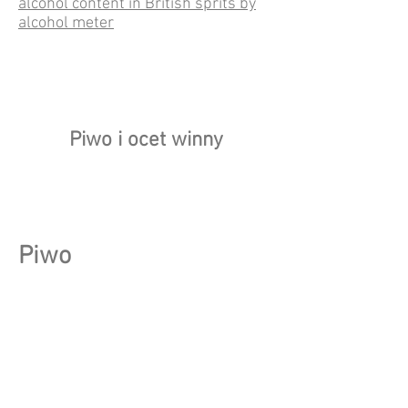
alcohol content in British sprits by
alcohol meter
Piwo i ocet winny
Piwo