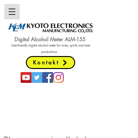
Digital Alcohol Meter ALM-155
User-friendly digital alcohol meter
for wine, spirits and beer
productions
Kontakt