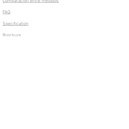
Comparación entre métodos
FAQ
Specification
Brochure
About us
Contact
Blog
Kyoto Electronics
Manufacturing Co., Ltd. Kyoto,
Japan
(Head Office)
68 Ninodan-cho, Shinden, Kisshoin,
Minami-ku, Kyoto,
601-8317
Japan
TEL
+81-75-691-4121
/ FAX
+81-75-691-
4127
(Overseas Sales and Marketing Dept.)